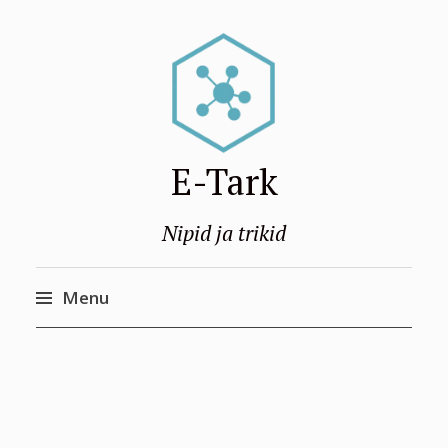
E-Tark
Nipid ja trikid
Menu
Skip
to
content