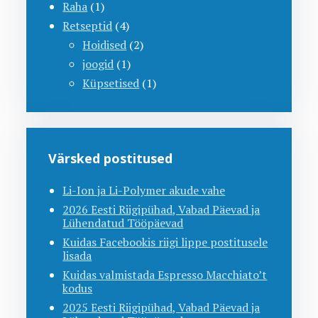
Raha
(1)
Retseptid
(4)
Hoidised
(2)
joogid
(1)
Küpsetised
(1)
Värsked postitused
Li-Ion ja Li-Polymer akude vahe
2026 Eesti Riigipühad, Vabad Päevad ja
Lühendatud Tööpäevad
Kuidas Facebookis riigi lippe postitusele
lisada
Kuidas valmistada Espresso Macchiato’t
kodus
2025 Eesti Riigipühad, Vabad Päevad ja