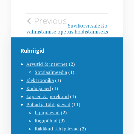
Navigeerimine
Previous
Suvikõrvitsaletšo
valmistamise õpetus hoidistamiseks
Rubriigid
Arvutid & internet
(2)
Sotsiaalmeedia
(1)
Elektroonika
(1)
Kodu ja aed
(1)
Lapsed & perekond
(1)
Pühad ja tähtpäevad
(11)
Lipupäevad
(2)
Riigipühad
(9)
Riiklikud tähtpäevad
(2)