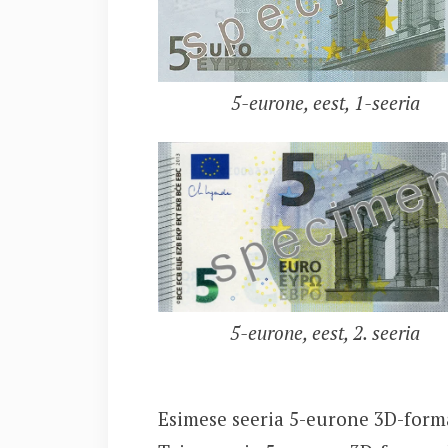
5-eurone, eest, 1-seeria
5-eurone, eest, 2. seeria
Esimese seeria 5-eurone 3D-for