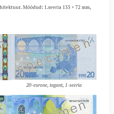
rhitektuur. Mõõdud: 1.seeria 133 × 72 mm,
20-eurone, tagant, 1-seeria