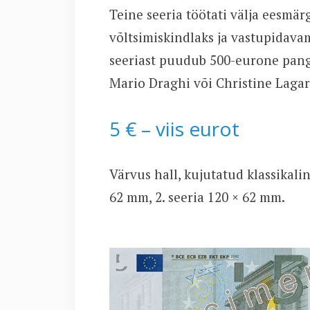
Teine seeria töötati välja eesmä
võltsimiskindlaks ja vastupidavam
seeriast puudub 500-eurone pang
Mario Draghi või Christine Lagard
5 € – viis eurot
Värvus hall, kujutatud klassikali
62 mm, 2. seeria 120 × 62 mm.