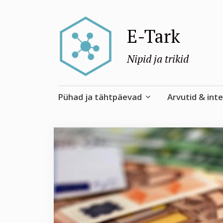
E-Tark
Nipid ja trikid
Skip
Pühad ja tähtpäevad
Arvutid & int
to
content