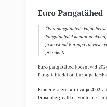
Euro Pangatähed
“
Europangatähtede kujundus sü
Pangatähtedel kujutatud aknad, 
ja koostööd Euroopa rahvaste v
president.
Euro pangatähed koosnevad 2024. a
Pangatähtedel on Euroopa Keskpa
Esimene seeria anti välja 2002. 
Duisenbergi allkiri või Jean-Claud