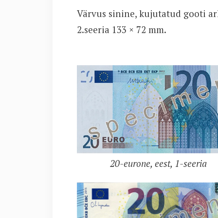
Värvus sinine, kujutatud gooti a
2.seeria 133 × 72 mm.
20-eurone, eest, 1-seeria