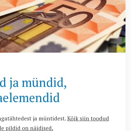
d ja mündid,
vaelemendid
ngatähtedest ja müntidest.
Kõik siin toodud
e pildid on näidised.