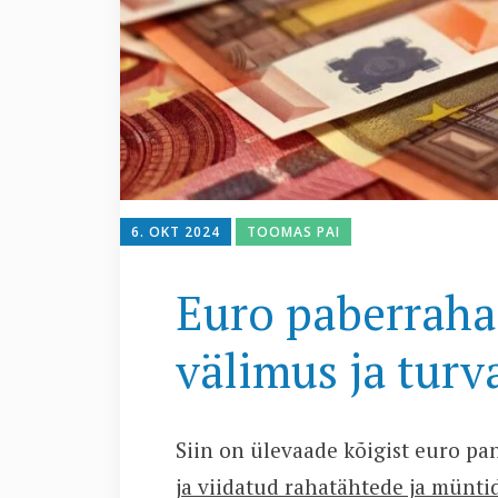
6. OKT 2024
TOOMAS PAI
Euro paberraha
välimus ja tur
Siin on ülevaade kõigist euro pa
ja viidatud rahatähtede ja müntid