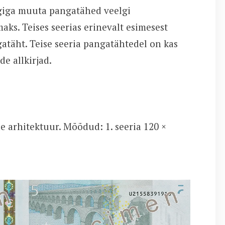
rgiga muuta pangatähed veelgi
aks. Teises seerias erinevalt esimesest
atäht. Teise seeria pangatähtedel on kas
e allkirjad.
ne arhitektuur. Mõõdud: 1. seeria 120 ×