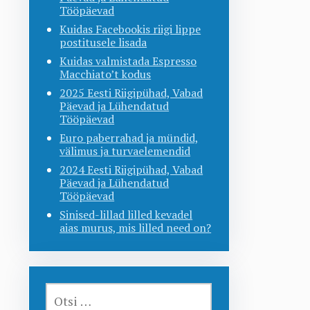
Tööpäevad
Kuidas Facebookis riigi lippe
postitusele lisada
Kuidas valmistada Espresso
Macchiato’t kodus
2025 Eesti Riigipühad, Vabad
Päevad ja Lühendatud
Tööpäevad
Euro paberrahad ja mündid,
välimus ja turvaelemendid
2024 Eesti Riigipühad, Vabad
Päevad ja Lühendatud
Tööpäevad
Sinised-lillad lilled kevadel
aias murus, mis lilled need on?
OTSI: