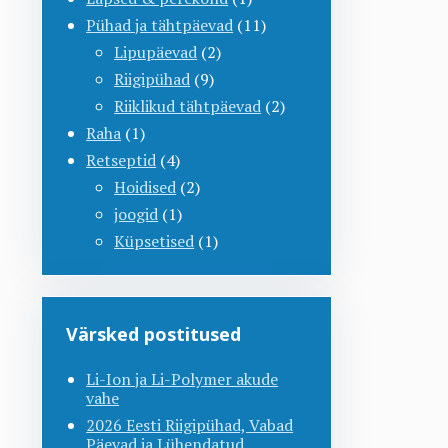
Pühad ja tähtpäevad
(11)
Lipupäevad
(2)
Riigipühad
(9)
Riiklikud tähtpäevad
(2)
Raha
(1)
Retseptid
(4)
Hoidised
(2)
joogid
(1)
Küpsetised
(1)
Värsked postitused
Li-Ion ja Li-Polymer akude
vahe
2026 Eesti Riigipühad, Vabad
Päevad ja Lühendatud