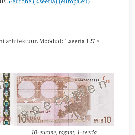
dis
5-eurone (2.seeria) (europa.eu)
i arhitektuur. Mõõdud: 1.seeria 127 ×
10-eurone, tagant, 1-seeria