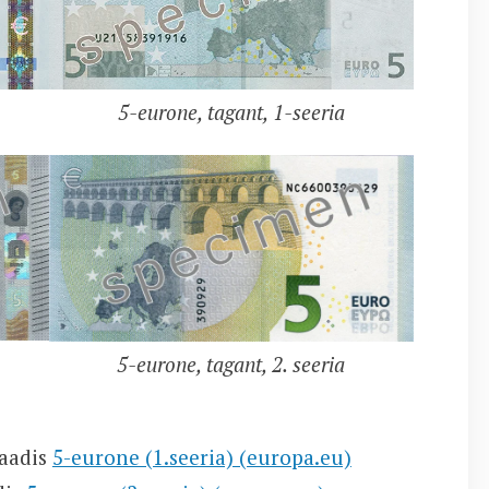
5-eurone, tagant, 1-seeria
5-eurone, tagant, 2. seeria
maadis
5-eurone (1.seeria) (europa.eu)