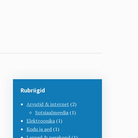
Rubriigid
Arvutid & internet
(2)
Sotsiaalmeedia
(1)
Elektroonika
(1)
Kodu ja aed
(1)
Lapsed & perekond
(1)