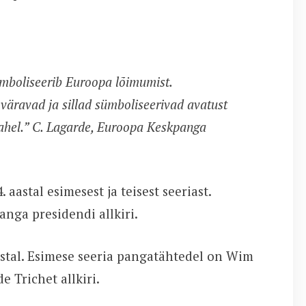
mboliseerib Euroopa lõimumist.
väravad ja sillad sümboliseerivad avatust
ahel.
” C. Lagarde, Euroopa Keskpanga
astal esimesest ja teisest seeriast.
nga presidendi allkiri.
aastal. Esimese seeria pangatähtedel on Wim
e Trichet allkiri.