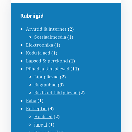
Rubriigid
Arvutid & internet
(2)
Sotsiaalmeedia
(1)
Elektroonika
(1)
Kodu ja aed
(1)
Lapsed & perekond
(1)
Pühad ja tähtpäevad
(11)
Lipupäevad
(2)
Riigipühad
(9)
Riiklikud tähtpäevad
(2)
Raha
(1)
Retseptid
(4)
Hoidised
(2)
joogid
(1)