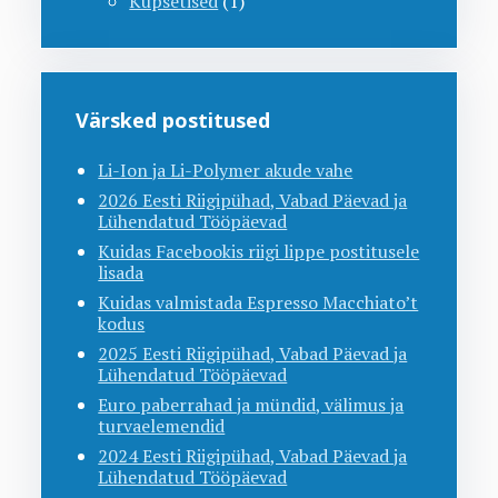
Küpsetised
(1)
Värsked postitused
Li-Ion ja Li-Polymer akude vahe
2026 Eesti Riigipühad, Vabad Päevad ja
Lühendatud Tööpäevad
Kuidas Facebookis riigi lippe postitusele
lisada
Kuidas valmistada Espresso Macchiato’t
kodus
2025 Eesti Riigipühad, Vabad Päevad ja
Lühendatud Tööpäevad
Euro paberrahad ja mündid, välimus ja
turvaelemendid
2024 Eesti Riigipühad, Vabad Päevad ja
Lühendatud Tööpäevad