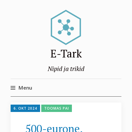
E-Tark
Nipid ja trikid
Menu
Skip
to
6. OKT 2024
TOOMAS PAI
content
500-eurone,