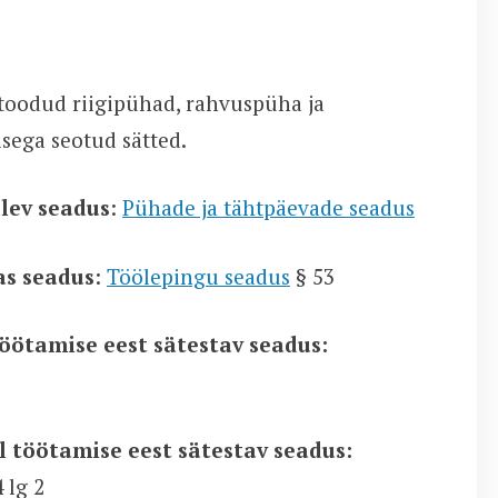
ltoodud riigipühad, rahvuspüha ja
sega seotud sätted.
olev seadus
:
Pühade ja tähtpäevade seadus
as seadus
:
Töölepingu seadus
§ 53
töötamise eest sätestav seadus:
 töötamise eest sätestav seadus:
 lg 2