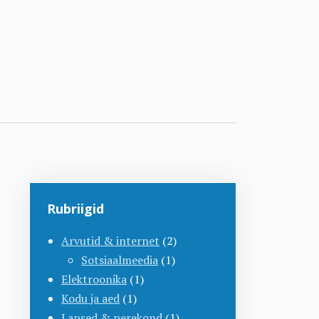
Rubriigid
Arvutid & internet
(2)
Sotsiaalmeedia
(1)
Elektroonika
(1)
Kodu ja aed
(1)
Lapsed & perekond
(1)