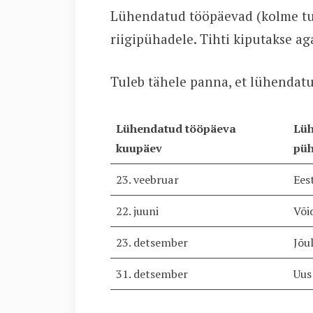
Lühendatud tööpäevad (kolme tun
riigipühadele. Tihti kiputakse ag
Tuleb tähele panna, et lühendat
Lühendatud tööpäeva
Lüh
kuupäev
pü
23. veebruar
Ees
22. juuni
Või
23. detsember
Jõu
31. detsember
Uus