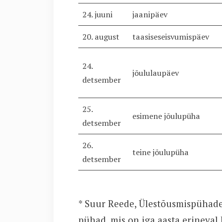
24. juuni
jaanipäev
20. august
taasiseseisvumispäev
24.
jõululaupäev
detsember
25.
esimene jõulupüha
detsember
26.
teine jõulupüha
detsember
* Suur Reede, Ülestõusmispühade
pühad, mis on iga aasta erineva