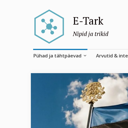
E-Tark
Nipid ja trikid
Skip
Pühad ja tähtpäevad
Arvutid & int
to
content