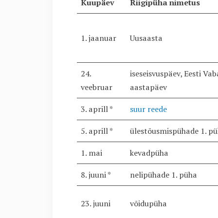
Kuupäev
Riigipüha nimetus
1. jaanuar
Uusaasta
24.
iseseisvuspäev, Eesti Vaba
veebruar
aastapäev
3. aprill *
suur reede
5. aprill *
ülestõusmispühade 1. p
1. mai
kevadpüha
8. juuni *
nelipühade 1. püha
23. juuni
võidupüha