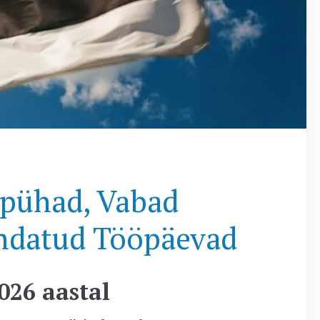
ipühad, Vabad
endatud Tööpäevad
026 aastal