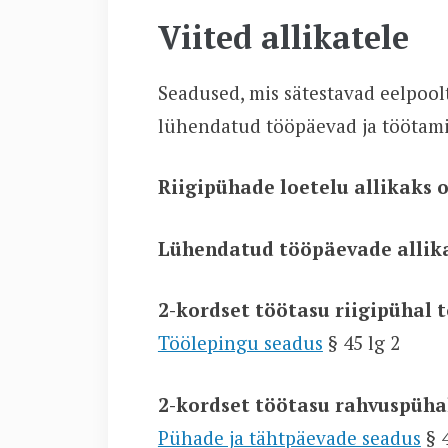
Viited allikatele
Seadused, mis sätestavad eelpoo
lühendatud tööpäevad ja töötami
Riigipühade loetelu allikaks 
Lühendatud tööpäevade allik
2-kordset töötasu riigipühal 
Töölepingu seadus
§ 45 lg 2
2-kordset töötasu rahvuspühal
Pühade ja tähtpäevade seadus
§ 4