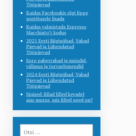
Tööpäevad
Kuidas Facebookis riigi lippe
postitusele lisada
Kuidas valmistada Espresso
Macchiato’t kodus
2025 Eesti Riigipühad, Vabad
Päevad ja Lühendatud
Tööpäevad
Euro paberrahad ja mündid,
välimus ja turvaelemendid
2024 Eesti Riigipühad, Vabad
Päevad ja Lühendatud
Tööpäevad
Sinised-lillad lilled kevadel
aias murus, mis lilled need on?
OTSI: