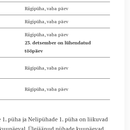
Riigipüha, vaba päev
Riigipüha, vaba päev
Riigipüha, vaba päev
23. detsember on lühendatud
tööpäev
Riigipüha, vaba päev
Riigipüha, vaba päev
 1. püha ja Nelipühade 1. püha on liikuvad
l kuupäeval. Ülejäänud pühade kuupäevad