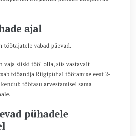
hade ajal
n töötajatele vabad päevad.
aja siiski tööl olla, siis vastavalt
sab tööandja Riigipühal töötamise eest 2-
akendub töötasu arvestamisel sama
ale.
evad pühadele
el