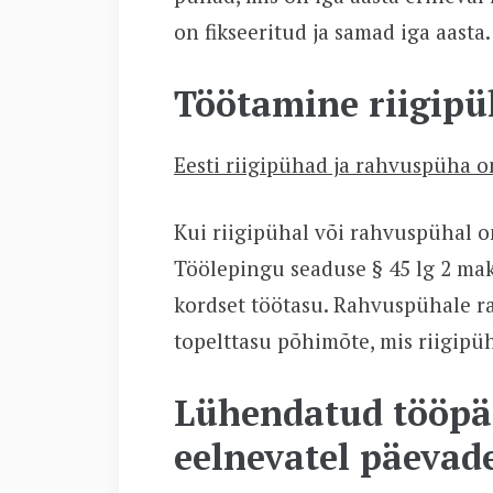
on fikseeritud ja samad iga aasta.
Töötamine riigipü
Eesti riigipühad ja rahvuspüha o
Kui riigipühal või rahvuspühal on v
Töölepingu seaduse § 45 lg 2 mak
kordset töötasu. Rahvuspühale r
topelttasu põhimõte, mis riigipüh
Lühendatud tööpä
eelnevatel päevad