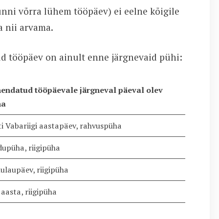
ni võrra lühem tööpäev) ei eelne kõigile
a nii arvama.
ud tööpäev on ainult enne järgnevaid pühi:
endatud tööpäevale järgneval päeval olev
ha
ti Vabariigi aastapäev, rahvuspüha
dupüha, riigipüha
lulaupäev, riigipüha
 aasta, riigipüha