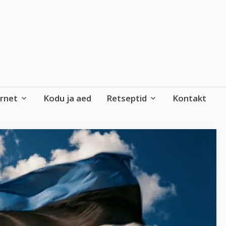
ernet
Kodu ja aed
Retseptid
Kontakt