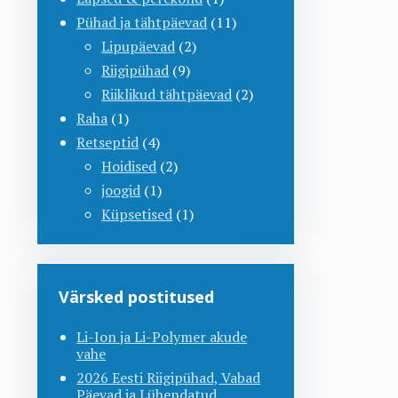
Pühad ja tähtpäevad
(11)
Lipupäevad
(2)
Riigipühad
(9)
Riiklikud tähtpäevad
(2)
Raha
(1)
Retseptid
(4)
Hoidised
(2)
joogid
(1)
Küpsetised
(1)
Värsked postitused
Li-Ion ja Li-Polymer akude
vahe
2026 Eesti Riigipühad, Vabad
Päevad ja Lühendatud