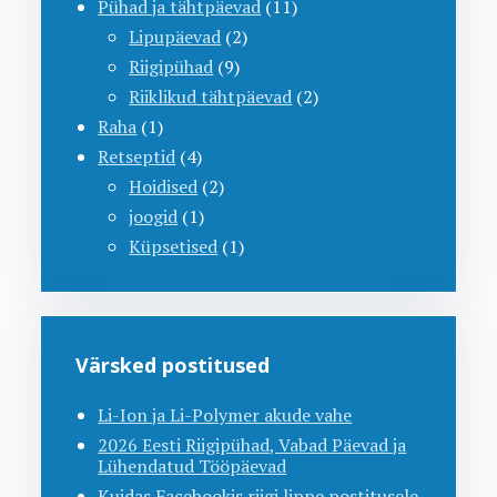
Pühad ja tähtpäevad
(11)
Lipupäevad
(2)
Riigipühad
(9)
Riiklikud tähtpäevad
(2)
Raha
(1)
Retseptid
(4)
Hoidised
(2)
joogid
(1)
Küpsetised
(1)
Värsked postitused
Li-Ion ja Li-Polymer akude vahe
2026 Eesti Riigipühad, Vabad Päevad ja
Lühendatud Tööpäevad
Kuidas Facebookis riigi lippe postitusele