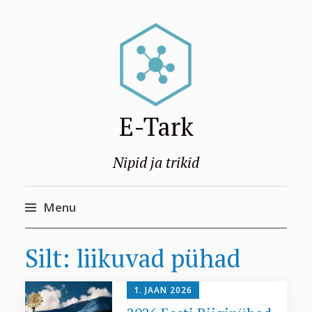
E-Tark
Nipid ja trikid
Menu
Skip
Silt:
liikuvad pühad
to
content
1. JAAN 2026