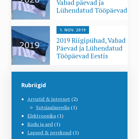
Vabad päevad ja
Lühendatud Tööpäevad
1. NOV. 2019
2019 Riigipühad, Vabad
Päevad ja Lühendatud
Tööpäevad Eestis
Rubriigid
Arvutid & internet
(2)
Sotsiaalmeedia
(1)
Elektroonika
(1)
Kodu ja aed
(1)
Lapsed & perekond
(1)