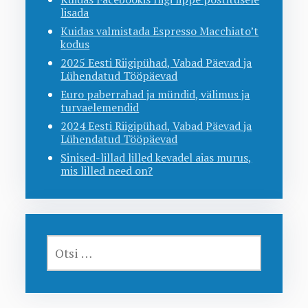
lisada
Kuidas valmistada Espresso Macchiato’t
kodus
2025 Eesti Riigipühad, Vabad Päevad ja
Lühendatud Tööpäevad
Euro paberrahad ja mündid, välimus ja
turvaelemendid
2024 Eesti Riigipühad, Vabad Päevad ja
Lühendatud Tööpäevad
Sinised-lillad lilled kevadel aias murus,
mis lilled need on?
OTSI: