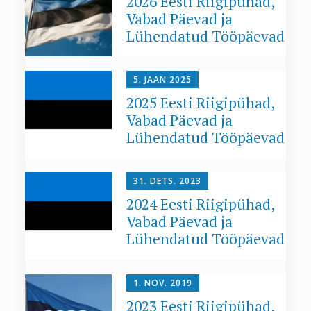
2026 Eesti Riigipühad,
Vabad Päevad ja
Lühendatud Tööpäevad
5. JAAN 2025
2025 Eesti Riigipühad,
Vabad Päevad ja
Lühendatud Tööpäevad
31. DETS. 2023
2024 Eesti Riigipühad,
Vabad Päevad ja
Lühendatud Tööpäevad
1. NOV. 2019
2023 Eesti Riigipühad,