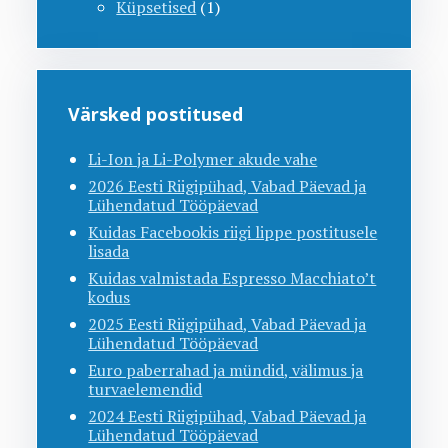
Küpsetised
(1)
Värsked postitused
Li-Ion ja Li-Polymer akude vahe
2026 Eesti Riigipühad, Vabad Päevad ja
Lühendatud Tööpäevad
Kuidas Facebookis riigi lippe postitusele
lisada
Kuidas valmistada Espresso Macchiato’t
kodus
2025 Eesti Riigipühad, Vabad Päevad ja
Lühendatud Tööpäevad
Euro paberrahad ja mündid, välimus ja
turvaelemendid
2024 Eesti Riigipühad, Vabad Päevad ja
Lühendatud Tööpäevad