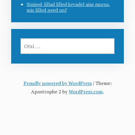
Sinised-lillad lilled kevadel aias murus,
mis lilled need on?
OTSI:
Proudly powered by WordPress
|
Theme:
Apostrophe 2 by
WordPress.com
.