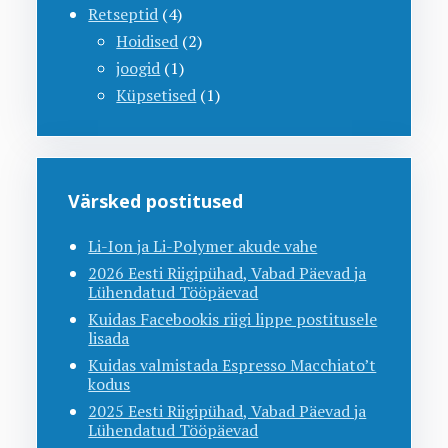
Retseptid
(4)
Hoidised
(2)
joogid
(1)
Küpsetised
(1)
Värsked postitused
Li-Ion ja Li-Polymer akude vahe
2026 Eesti Riigipühad, Vabad Päevad ja
Lühendatud Tööpäevad
Kuidas Facebookis riigi lippe postitusele
lisada
Kuidas valmistada Espresso Macchiato’t
kodus
2025 Eesti Riigipühad, Vabad Päevad ja
Lühendatud Tööpäevad