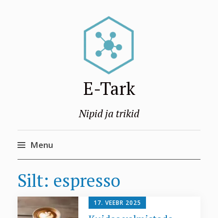
E-Tark
Nipid ja trikid
Menu
Skip
Silt:
espresso
to
content
17. VEEBR 2025