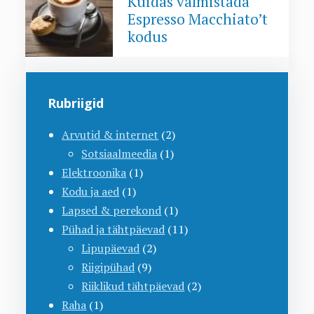
Kuidas valmistada
Espresso Macchiato’t
kodus
Rubriigid
Arvutid & internet
(2)
Sotsiaalmeedia
(1)
Elektroonika
(1)
Kodu ja aed
(1)
Lapsed & perekond
(1)
Pühad ja tähtpäevad
(11)
Lipupäevad
(2)
Riigipühad
(9)
Riiklikud tähtpäevad
(2)
Raha
(1)