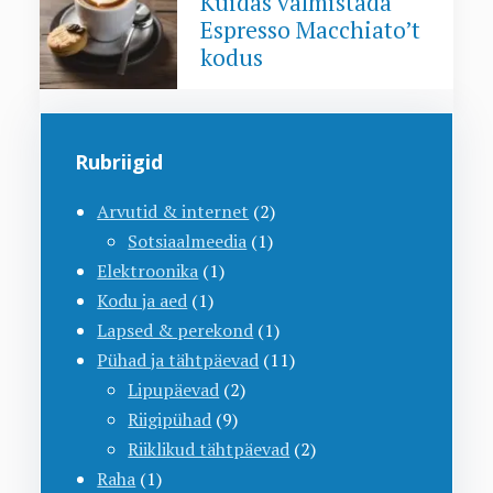
Kuidas valmistada
Espresso Macchiato’t
kodus
Rubriigid
Arvutid & internet
(2)
Sotsiaalmeedia
(1)
Elektroonika
(1)
Kodu ja aed
(1)
Lapsed & perekond
(1)
Pühad ja tähtpäevad
(11)
Lipupäevad
(2)
Riigipühad
(9)
Riiklikud tähtpäevad
(2)
Raha
(1)