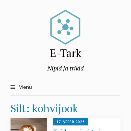
E-Tark
Nipid ja trikid
Menu
Skip
Silt:
kohvijook
to
content
17. VEEBR 2025