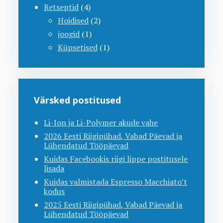
Retseptid
(4)
Hoidised
(2)
joogid
(1)
Küpsetised
(1)
Värsked postitused
Li-Ion ja Li-Polymer akude vahe
2026 Eesti Riigipühad, Vabad Päevad ja
Lühendatud Tööpäevad
Kuidas Facebookis riigi lippe postitusele
lisada
Kuidas valmistada Espresso Macchiato’t
kodus
2025 Eesti Riigipühad, Vabad Päevad ja
Lühendatud Tööpäevad