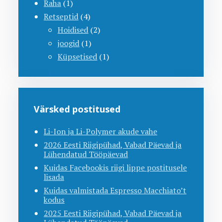
Raha
(1)
Retseptid
(4)
Hoidised
(2)
joogid
(1)
Küpsetised
(1)
Värsked postitused
Li-Ion ja Li-Polymer akude vahe
2026 Eesti Riigipühad, Vabad Päevad ja
Lühendatud Tööpäevad
Kuidas Facebookis riigi lippe postitusele
lisada
Kuidas valmistada Espresso Macchiato’t
kodus
2025 Eesti Riigipühad, Vabad Päevad ja