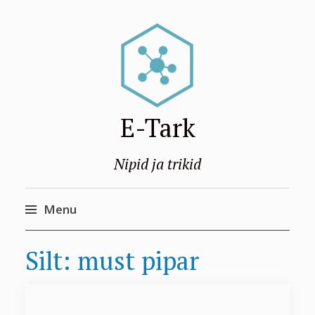
E-Tark
Nipid ja trikid
Menu
Skip
Silt:
must pipar
to
content