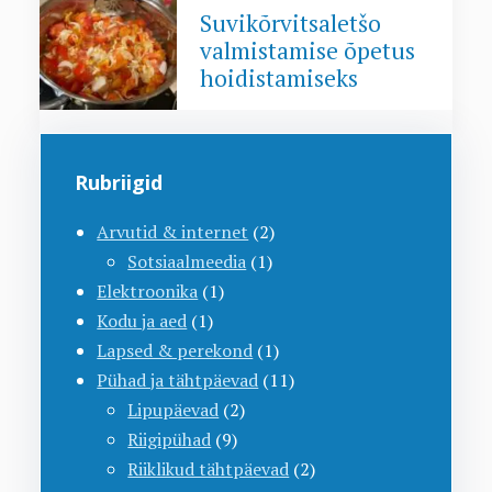
Suvikõrvitsaletšo
valmistamise õpetus
hoidistamiseks
Rubriigid
Arvutid & internet
(2)
Sotsiaalmeedia
(1)
Elektroonika
(1)
Kodu ja aed
(1)
Lapsed & perekond
(1)
Pühad ja tähtpäevad
(11)
Lipupäevad
(2)
Riigipühad
(9)
Riiklikud tähtpäevad
(2)