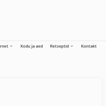
ernet
Kodu ja aed
Retseptid
Kontakt