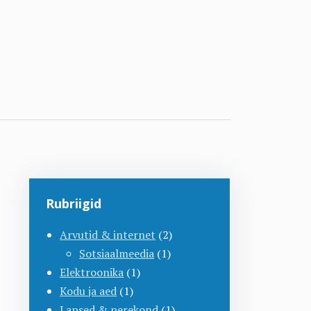
Rubriigid
Arvutid & internet
(2)
Sotsiaalmeedia
(1)
Elektroonika
(1)
Kodu ja aed
(1)
Lapsed & perekond
(1)