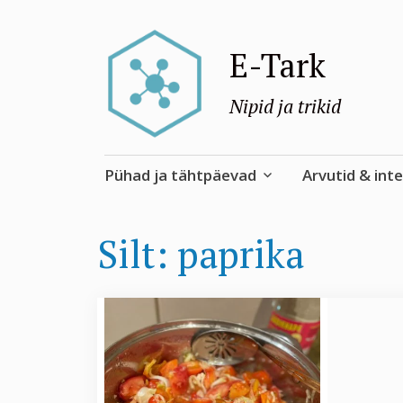
E-Tark
Nipid ja trikid
Skip
Pühad ja tähtpäevad
Arvutid & int
to
content
Silt:
paprika