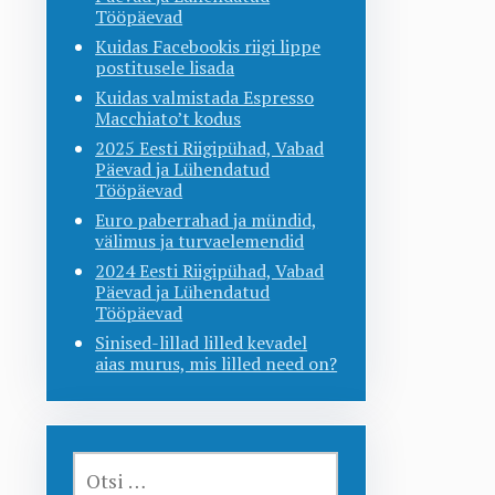
Tööpäevad
Kuidas Facebookis riigi lippe
postitusele lisada
Kuidas valmistada Espresso
Macchiato’t kodus
2025 Eesti Riigipühad, Vabad
Päevad ja Lühendatud
Tööpäevad
Euro paberrahad ja mündid,
välimus ja turvaelemendid
2024 Eesti Riigipühad, Vabad
Päevad ja Lühendatud
Tööpäevad
Sinised-lillad lilled kevadel
aias murus, mis lilled need on?
OTSI: