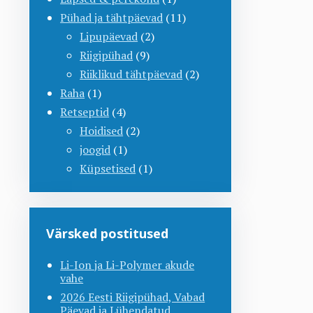
Pühad ja tähtpäevad
(11)
Lipupäevad
(2)
Riigipühad
(9)
Riiklikud tähtpäevad
(2)
Raha
(1)
Retseptid
(4)
Hoidised
(2)
joogid
(1)
Küpsetised
(1)
Värsked postitused
Li-Ion ja Li-Polymer akude
vahe
2026 Eesti Riigipühad, Vabad
Päevad ja Lühendatud