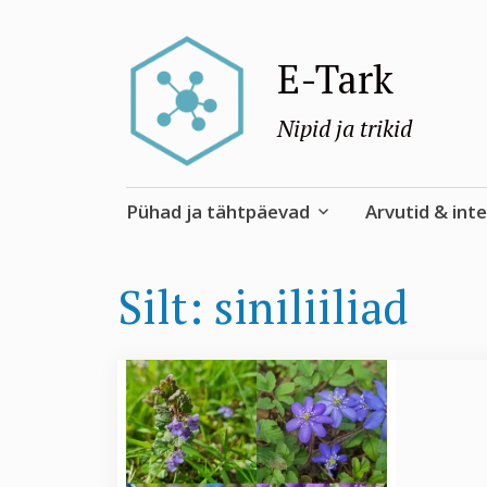
E-Tark
Nipid ja trikid
Skip
Pühad ja tähtpäevad
Arvutid & int
to
content
Silt:
siniliiliad