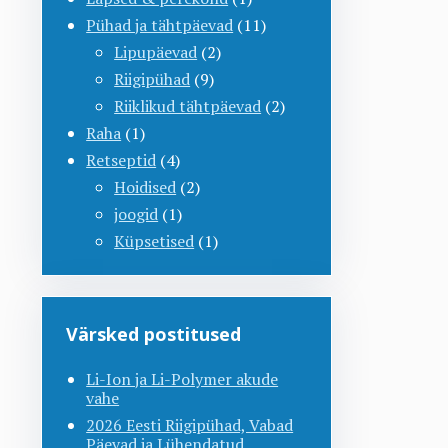
Pühad ja tähtpäevad
(11)
Lipupäevad
(2)
Riigipühad
(9)
Riiklikud tähtpäevad
(2)
Raha
(1)
Retseptid
(4)
Hoidised
(2)
joogid
(1)
Küpsetised
(1)
Värsked postitused
Li-Ion ja Li-Polymer akude
vahe
2026 Eesti Riigipühad, Vabad
Päevad ja Lühendatud