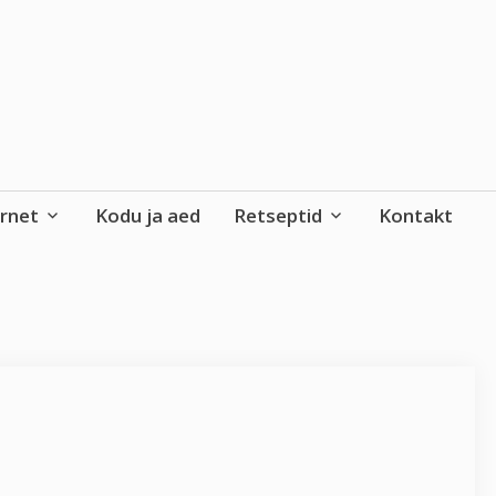
ernet
Kodu ja aed
Retseptid
Kontakt