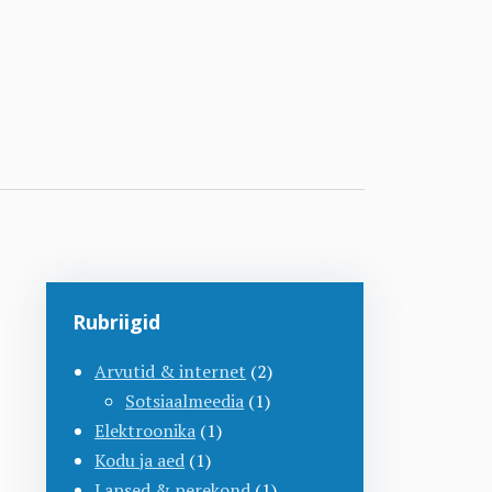
Rubriigid
Arvutid & internet
(2)
Sotsiaalmeedia
(1)
Elektroonika
(1)
Kodu ja aed
(1)
Lapsed & perekond
(1)