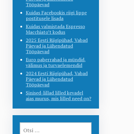
Tööpäevad
Kuidas Facebookis riigi lippe
postitusele lisada
Kuidas valmistada Espresso
Macchiato’t kodus
2025 Eesti Riigipühad, Vabad
Päevad ja Lühendatud
Tööpäevad
Euro paberrahad ja mündid,
välimus ja turvaelemendid
2024 Eesti Riigipühad, Vabad
Päevad ja Lühendatud
Tööpäevad
Sinised-lillad lilled kevadel
aias murus, mis lilled need on?
OTSI: