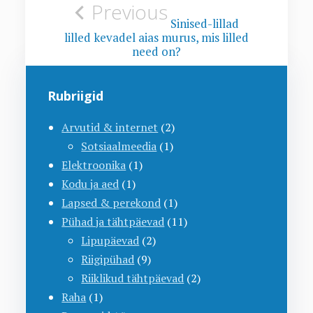
Navigeerimine
Previous
Sinised-lillad
lilled kevadel aias murus, mis lilled
need on?
Rubriigid
Arvutid & internet
(2)
Sotsiaalmeedia
(1)
Elektroonika
(1)
Kodu ja aed
(1)
Lapsed & perekond
(1)
Pühad ja tähtpäevad
(11)
Lipupäevad
(2)
Riigipühad
(9)
Riiklikud tähtpäevad
(2)
Raha
(1)