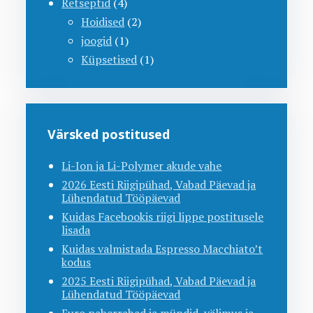
Retseptid
(4)
Hoidised
(2)
joogid
(1)
Küpsetised
(1)
Värsked postitused
Li-Ion ja Li-Polymer akude vahe
2026 Eesti Riigipühad, Vabad Päevad ja
Lühendatud Tööpäevad
Kuidas Facebookis riigi lippe postitusele
lisada
Kuidas valmistada Espresso Macchiato’t
kodus
2025 Eesti Riigipühad, Vabad Päevad ja
Lühendatud Tööpäevad
Euro paberrahad ja mündid, välimus ja