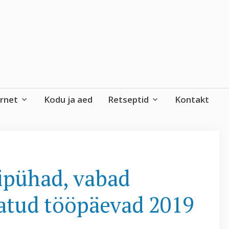
ernet
Kodu ja aed
Retseptid
Kontakt
igipühad, vabad
atud tööpäevad 2019