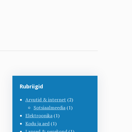
Rubriigid
Arvutid & internet
(2)
Sotsiaalmeedia
(1)
Elektroonika
(1)
Kodu ja aed
(1)
Lapsed & perekond
(1)