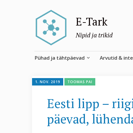
E-Tark
Nipid ja trikid
Skip
Pühad ja tähtpäevad
Arvutid & int
to
content
1. NOV. 2019
TOOMAS PAI
Eesti lipp – ri
päevad, lühend