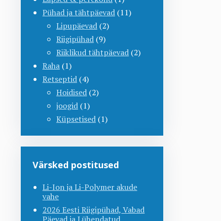
Pühad ja tähtpäevad
(11)
Lipupäevad
(2)
Riigipühad
(9)
Riiklikud tähtpäevad
(2)
Raha
(1)
Retseptid
(4)
Hoidised
(2)
joogid
(1)
Küpsetised
(1)
Värsked postitused
Li-Ion ja Li-Polymer akude
vahe
2026 Eesti Riigipühad, Vabad
Päevad ja Lühendatud