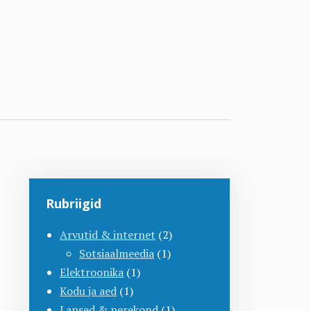
Rubriigid
Arvutid & internet
(2)
Sotsiaalmeedia
(1)
Elektroonika
(1)
Kodu ja aed
(1)
Lapsed & perekond
(1)