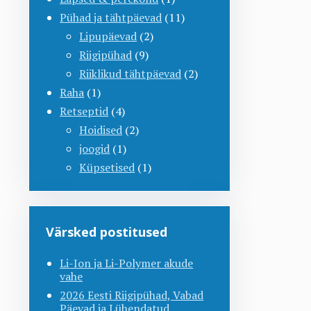
Pühad ja tähtpäevad
(11)
Lipupäevad
(2)
Riigipühad
(9)
Riiklikud tähtpäevad
(2)
Raha
(1)
Retseptid
(4)
Hoidised
(2)
joogid
(1)
Küpsetised
(1)
Värsked postitused
Li-Ion ja Li-Polymer akude
vahe
2026 Eesti Riigipühad, Vabad
Päevad ja Lühendatud