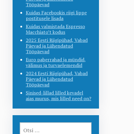
Tööpäevad
Kuidas Facebookis riigi lippe
postitusele lisada
Kuidas valmistada Espresso
Macchiato’t kodus
2025 Eesti Riigipühad, Vabad
Päevad ja Lühendatud
Tööpäevad
Euro paberrahad ja mündid,
välimus ja turvaelemendid
2024 Eesti Riigipühad, Vabad
Päevad ja Lühendatud
Tööpäevad
Sinised-lillad lilled kevadel
aias murus, mis lilled need on?
OTSI: