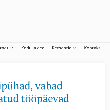
ernet
Kodu ja aed
Retseptid
Kontakt
igipühad, vabad
atud tööpäevad