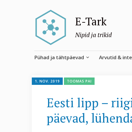
E-Tark
Nipid ja trikid
Skip
Pühad ja tähtpäevad
Arvutid & int
to
content
1. NOV. 2019
TOOMAS PAI
Eesti lipp – ri
päevad, lühend