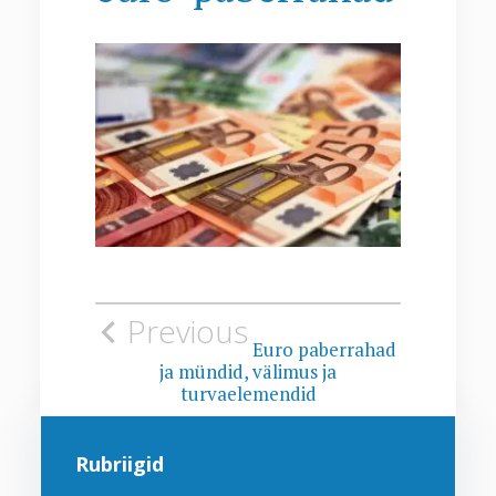
Navigeerimine
Previous
Euro paberrahad
ja mündid, välimus ja
turvaelemendid
Rubriigid