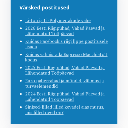
Värsked postitused
Li-Ion ja Li-Polymer akude vahe
2026 Eesti Riigipühad, Vabad Päevad ja
Lühendatud Tööpäevad
Kuidas Facebookis riigi lippe postitusele
lisada
Kuidas valmistada Espresso Macchiato’t
kodus
2025 Eesti Riigipühad, Vabad Päevad ja
Lühendatud Tööpäevad
Euro paberrahad ja mündid, välimus ja
turvaelemendid
2024 Eesti Riigipühad, Vabad Päevad ja
Lühendatud Tööpäevad
Sinised-lillad lilled kevadel aias murus,
mis lilled need on?