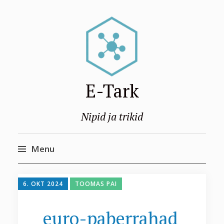
E-Tark
Nipid ja trikid
Menu
Skip
to
6. OKT 2024
TOOMAS PAI
content
euro-paberrahad